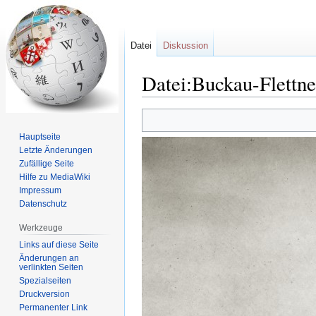
Datei
Diskussion
Datei:Buckau-Flettne
Zur
Zur
Navigation
Suche
Hauptseite
springen
springen
Letzte Änderungen
Zufällige Seite
Hilfe zu MediaWiki
Impressum
Datenschutz
Werkzeuge
Links auf diese Seite
Änderungen an
verlinkten Seiten
Spezialseiten
Druckversion
Permanenter Link