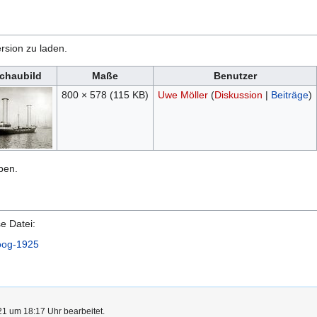
rsion zu laden.
chaubild
Maße
Benutzer
800 × 578
(115 KB)
Uwe Möller
(
Diskussion
|
Beiträge
)
ben.
e Datei:
koog-1925
1 um 18:17 Uhr bearbeitet.