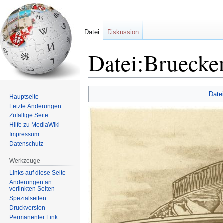
Datei
Diskussion
Datei:Bruecke
Zur
Zur
Date
Hauptseite
Navigation
Suche
Letzte Änderungen
springen
springen
Zufällige Seite
Hilfe zu MediaWiki
Impressum
Datenschutz
Werkzeuge
Links auf diese Seite
Änderungen an
verlinkten Seiten
Spezialseiten
Druckversion
Permanenter Link