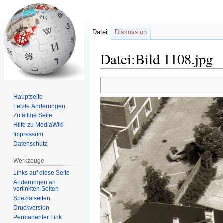
Datei
Diskussion
Datei:Bild 1108.jpg
Zur
Zur
Navigation
Suche
Hauptseite
springen
springen
Letzte Änderungen
Zufällige Seite
Hilfe zu MediaWiki
Impressum
Datenschutz
Werkzeuge
Links auf diese Seite
Änderungen an
verlinkten Seiten
Spezialseiten
Druckversion
Permanenter Link