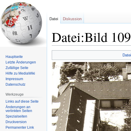
Datei
Diskussion
Datei:Bild 109
Zur
Zur
Date
Hauptseite
Navigation
Suche
Letzte Änderungen
springen
springen
Zufällige Seite
Hilfe zu MediaWiki
Impressum
Datenschutz
Werkzeuge
Links auf diese Seite
Änderungen an
verlinkten Seiten
Spezialseiten
Druckversion
Permanenter Link