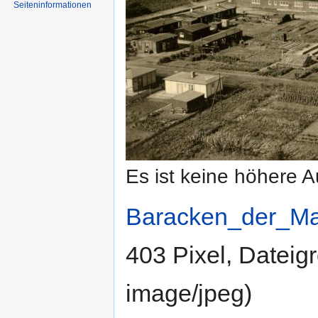
Seiten­informationen
Es ist keine höhere 
Baracken_der_Mar
403 Pixel, Dateig
image/jpeg
)