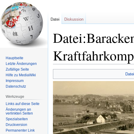
Datei
Diskussion
Datei:Baracke
Kraftfahrkomp
Hauptseite
Letzte Änderungen
Zufällige Seite
Zur
Zur
Date
Hilfe zu MediaWiki
Navigation
Suche
Impressum
springen
springen
Datenschutz
Werkzeuge
Links auf diese Seite
Änderungen an
verlinkten Seiten
Spezialseiten
Druckversion
Permanenter Link