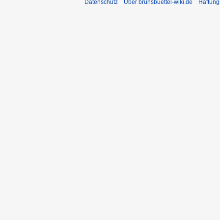
Datenschutz
Über brunsbuettel-wiki.de
Haftung