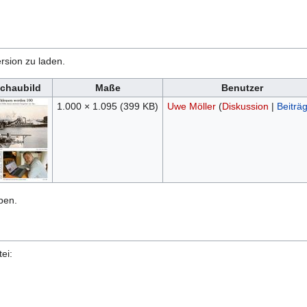
rsion zu laden.
chaubild
Maße
Benutzer
1.000 × 1.095
(399 KB)
Uwe Möller
(
Diskussion
|
Beiträ
ben.
ei: