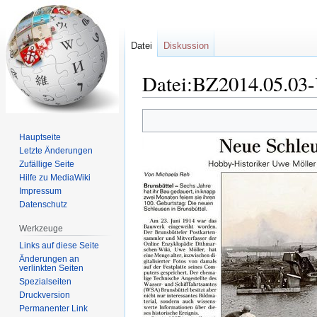
Datei
Diskussion
Datei:BZ2014.05.03
Zur
Zur
Navigation
Suche
Hauptseite
springen
springen
Letzte Änderungen
Zufällige Seite
Hilfe zu MediaWiki
Impressum
Datenschutz
Werkzeuge
Links auf diese Seite
Änderungen an
verlinkten Seiten
Spezialseiten
Druckversion
Permanenter Link