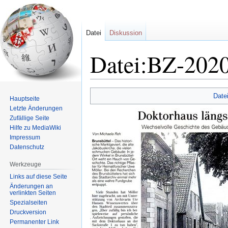
Datei
Diskussion
Datei:BZ-2020
Zur
Zur
Date
Hauptseite
Navigation
Suche
Letzte Änderungen
springen
springen
Zufällige Seite
Hilfe zu MediaWiki
Impressum
Datenschutz
Werkzeuge
Links auf diese Seite
Änderungen an
verlinkten Seiten
Spezialseiten
Druckversion
Permanenter Link