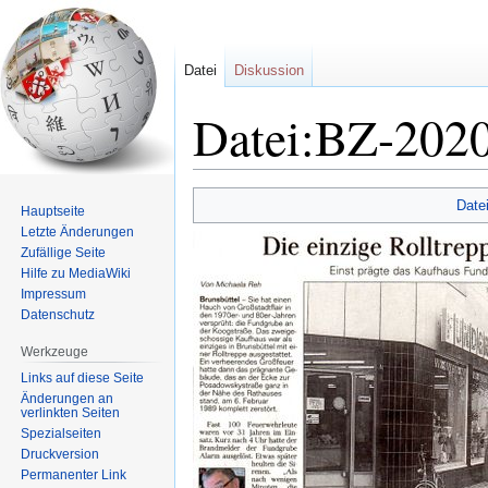
Datei
Diskussion
Datei:BZ-2020
Zur
Zur
Date
Hauptseite
Navigation
Suche
Letzte Änderungen
springen
springen
Zufällige Seite
Hilfe zu MediaWiki
Impressum
Datenschutz
Werkzeuge
Links auf diese Seite
Änderungen an
verlinkten Seiten
Spezialseiten
Druckversion
Permanenter Link