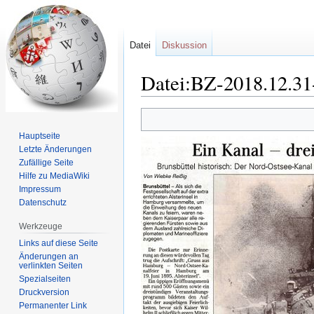
Datei
Diskussion
Datei:BZ-2018.12.31
Zur
Zur
Navigation
Suche
Hauptseite
springen
springen
Letzte Änderungen
Zufällige Seite
Hilfe zu MediaWiki
Impressum
Datenschutz
Werkzeuge
Links auf diese Seite
Änderungen an
verlinkten Seiten
Spezialseiten
Druckversion
Permanenter Link