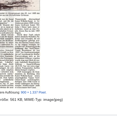
ere Auflösung:
900 × 1.337 Pixel
.
igröße: 561 KB, MIME-Typ:
image/jpeg
)