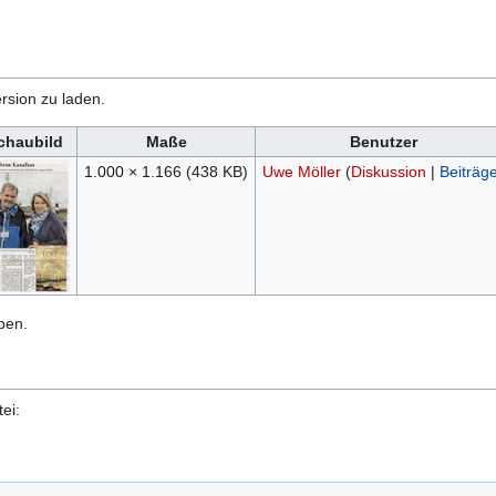
rsion zu laden.
chaubild
Maße
Benutzer
1.000 × 1.166
(438 KB)
Uwe Möller
(
Diskussion
|
Beiträg
ben.
ei: