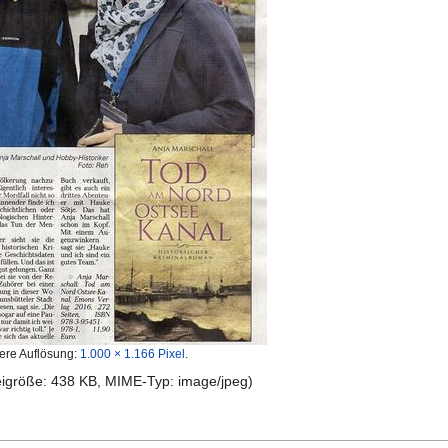
ere Auflösung:
1.000 × 1.166 Pixel
.
teigröße: 438 KB, MIME-Typ:
image/jpeg
)