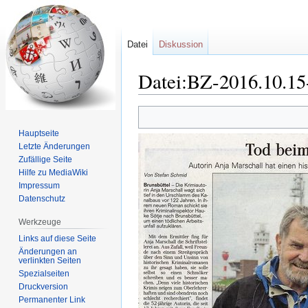
Datei
Diskussion
Datei:BZ-2016.10.15
Zur
Zur
Navigation
Suche
Hauptseite
springen
springen
Letzte Änderungen
Zufällige Seite
Hilfe zu MediaWiki
Impressum
Datenschutz
Werkzeuge
Links auf diese Seite
Änderungen an
verlinkten Seiten
Spezialseiten
Druckversion
Permanenter Link