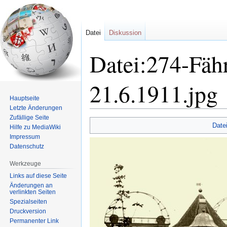
Datei
Diskussion
Datei:274-Fäh
21.6.1911.jpg
Hauptseite
Letzte Änderungen
Zufällige Seite
Zur
Zur
Date
Hilfe zu MediaWiki
Navigation
Suche
Impressum
springen
springen
Datenschutz
Werkzeuge
Links auf diese Seite
Änderungen an
verlinkten Seiten
Spezialseiten
Druckversion
Permanenter Link