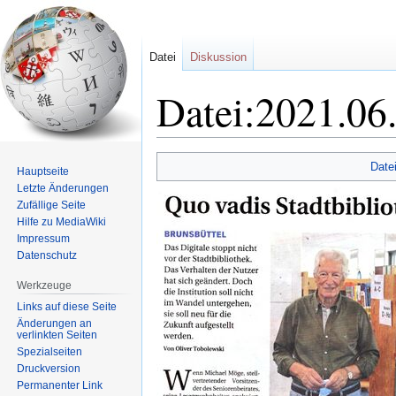
Datei
Diskussion
Datei:2021.06
Zur
Zur
Date
Hauptseite
Navigation
Suche
Letzte Änderungen
springen
springen
Zufällige Seite
Hilfe zu MediaWiki
Impressum
Datenschutz
Werkzeuge
Links auf diese Seite
Änderungen an
verlinkten Seiten
Spezialseiten
Druckversion
Permanenter Link