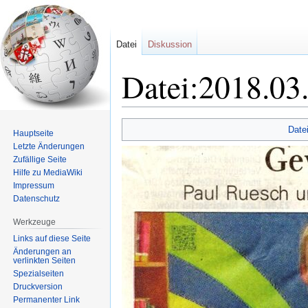
Datei
Diskussion
Datei:2018.03.
Zur
Zur
Date
Hauptseite
Navigation
Suche
Letzte Änderungen
springen
springen
Zufällige Seite
Hilfe zu MediaWiki
Impressum
Datenschutz
Werkzeuge
Links auf diese Seite
Änderungen an
verlinkten Seiten
Spezialseiten
Druckversion
Permanenter Link