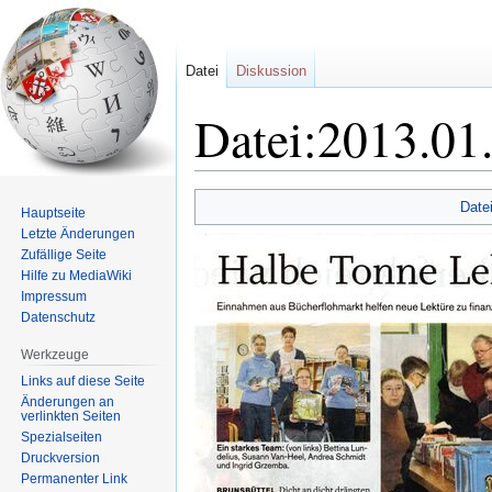
Datei
Diskussion
Datei:2013.01
Zur
Zur
Date
Hauptseite
Navigation
Suche
Letzte Änderungen
springen
springen
Zufällige Seite
Hilfe zu MediaWiki
Impressum
Datenschutz
Werkzeuge
Links auf diese Seite
Änderungen an
verlinkten Seiten
Spezialseiten
Druckversion
Permanenter Link