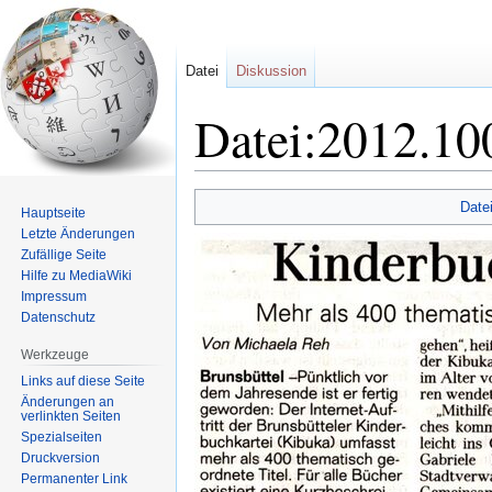
Datei
Diskussion
Datei:2012.10
Zur
Zur
Date
Hauptseite
Navigation
Suche
Letzte Änderungen
springen
springen
Zufällige Seite
Hilfe zu MediaWiki
Impressum
Datenschutz
Werkzeuge
Links auf diese Seite
Änderungen an
verlinkten Seiten
Spezialseiten
Druckversion
Permanenter Link