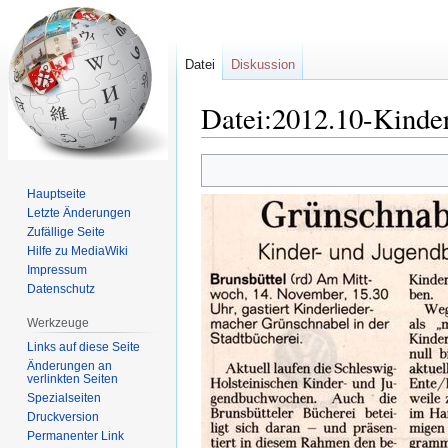
Datei
Diskussion
Datei:2012.10-Kinde
Zur
Zur
Navigation
Suche
Hauptseite
springen
springen
Letzte Änderungen
Zufällige Seite
Hilfe zu MediaWiki
Impressum
Datenschutz
Werkzeuge
Links auf diese Seite
Änderungen an
verlinkten Seiten
Spezialseiten
Druckversion
Permanenter Link