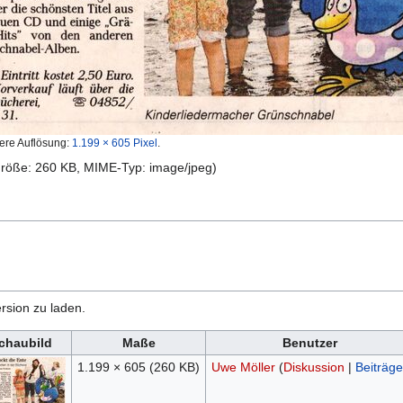
ere Auflösung:
1.199 × 605 Pixel
.
igröße: 260 KB, MIME-Typ:
image/jpeg
)
rsion zu laden.
chaubild
Maße
Benutzer
1.199 × 605
(260 KB)
Uwe Möller
(
Diskussion
|
Beiträge