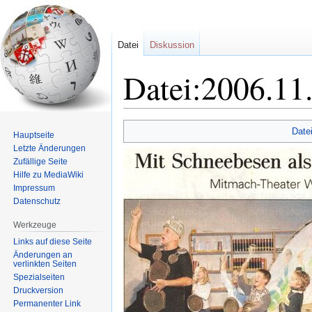
Datei
Diskussion
Datei:2006.11
Zur
Zur
Date
Hauptseite
Navigation
Suche
Letzte Änderungen
springen
springen
Zufällige Seite
Hilfe zu MediaWiki
Impressum
Datenschutz
Werkzeuge
Links auf diese Seite
Änderungen an
verlinkten Seiten
Spezialseiten
Druckversion
Permanenter Link