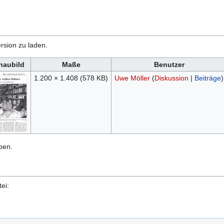
rsion zu laden.
haubild
Maße
Benutzer
1.200 × 1.408
(578 KB)
Uwe Möller
(
Diskussion
|
Beiträge
)
ben.
ei: