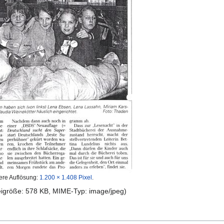
ere Auflösung:
1.200 × 1.408 Pixel
.
teigröße: 578 KB, MIME-Typ:
image/jpeg
)