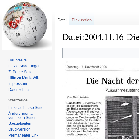
Datei
Diskussion
Datei:2004.11.16-Die
Zur
Zur
Navigation
Suche
Hauptseite
springen
springen
Letzte Änderungen
Zufällige Seite
Hilfe zu MediaWiki
Impressum
Datenschutz
Werkzeuge
Links auf diese Seite
Änderungen an
verlinkten Seiten
Spezialseiten
Druckversion
Permanenter Link