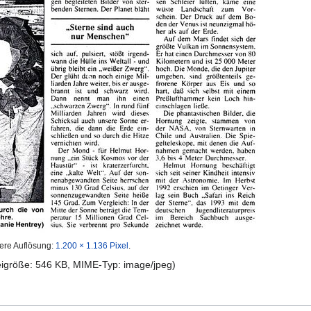
ere Auflösung:
1.200 × 1.136 Pixel
.
teigröße: 546 KB, MIME-Typ:
image/jpeg
)