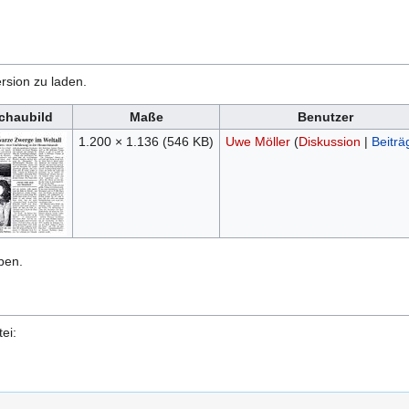
rsion zu laden.
chaubild
Maße
Benutzer
1.200 × 1.136
(546 KB)
Uwe Möller
(
Diskussion
|
Beiträ
ben.
ei: