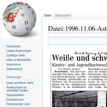
Datei
Diskussion
Datei:1996.11.06-As
Zur
Zur
Navigation
Suche
Hauptseite
springen
springen
Letzte Änderungen
Zufällige Seite
Hilfe zu MediaWiki
Impressum
Datenschutz
Werkzeuge
Links auf diese Seite
Änderungen an
verlinkten Seiten
Spezialseiten
Druckversion
Permanenter Link