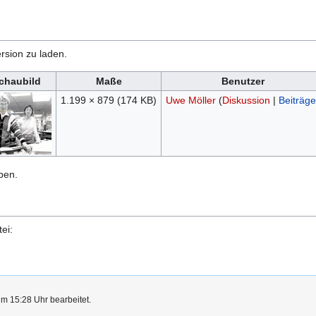
rsion zu laden.
chaubild
Maße
Benutzer
1.199 × 879
(174 KB)
Uwe Möller
(
Diskussion
|
Beiträge
ben.
ei:
um 15:28 Uhr bearbeitet.