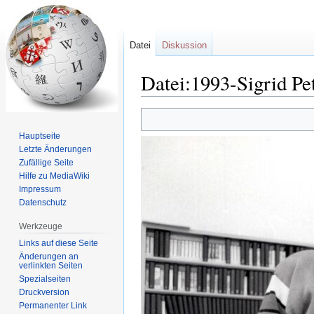
Datei
Diskussion
Datei:1993-Sigrid Pe
Zur
Zur
Navigation
Suche
Hauptseite
springen
springen
Letzte Änderungen
Zufällige Seite
Hilfe zu MediaWiki
Impressum
Datenschutz
Werkzeuge
Links auf diese Seite
Änderungen an
verlinkten Seiten
Spezialseiten
Druckversion
Permanenter Link