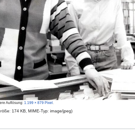
ere Auflösung:
1.199 × 879 Pixel
.
igröße: 174 KB, MIME-Typ:
image/jpeg
)