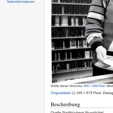
Seiten­informationen
Größe dieser Vorschau:
800 × 586 Pixel
.
Weit
Originaldatei
‎
(1.199 × 879 Pixel, Date
Beschreibung
Quelle:Stadtbücherei Brunsbüttel