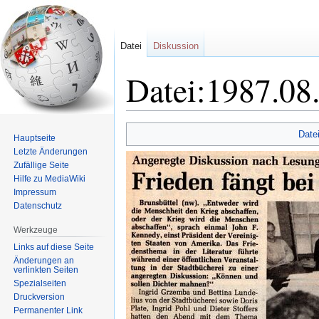
Datei
Diskussion
Datei:1987.08
Zur
Zur
Date
Hauptseite
Navigation
Suche
Letzte Änderungen
springen
springen
Zufällige Seite
Hilfe zu MediaWiki
Impressum
Datenschutz
Werkzeuge
Links auf diese Seite
Änderungen an
verlinkten Seiten
Spezialseiten
Druckversion
Permanenter Link