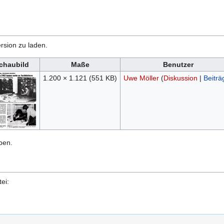
rsion zu laden.
chaubild
Maße
Benutzer
1.200 × 1.121
(551 KB)
Uwe Möller
(
Diskussion
|
Beiträ
ben.
ei: