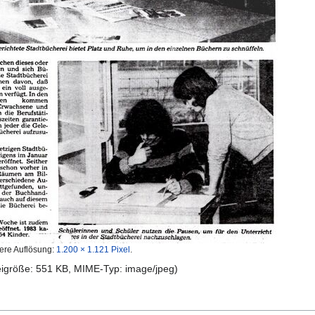
ere Auflösung:
1.200 × 1.121 Pixel
.
teigröße: 551 KB, MIME-Typ:
image/jpeg
)