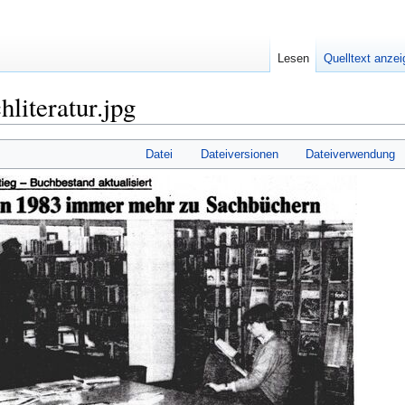
Lesen
Quelltext anze
literatur.jpg
Datei
Dateiversionen
Dateiverwendung