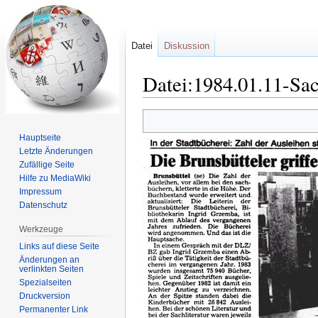
Datei
Diskussion
Datei:1984.01.11-Sach
Zur
Zur
Navigation
Suche
Hauptseite
springen
springen
Letzte Änderungen
Zufällige Seite
Hilfe zu MediaWiki
Impressum
Datenschutz
Werkzeuge
Links auf diese Seite
Änderungen an
verlinkten Seiten
Spezialseiten
Druckversion
Permanenter Link