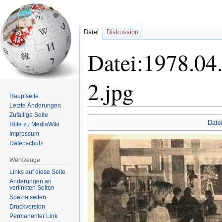
Datei
Diskussion
Datei:1978.04.
2.jpg
Hauptseite
Letzte Änderungen
Zufällige Seite
Zur
Zur
Date
Hilfe zu MediaWiki
Navigation
Suche
Impressum
springen
springen
Datenschutz
Werkzeuge
Links auf diese Seite
Änderungen an
verlinkten Seiten
Spezialseiten
Druckversion
Permanenter Link