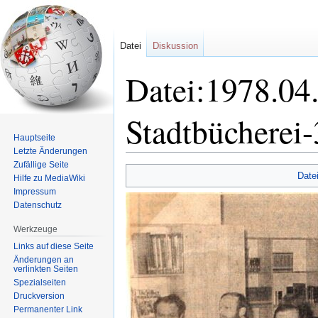
Datei
Diskussion
Datei:1978.04
Stadtbücherei-
Hauptseite
Letzte Änderungen
Zufällige Seite
Zur
Zur
Date
Hilfe zu MediaWiki
Navigation
Suche
Impressum
springen
springen
Datenschutz
Werkzeuge
Links auf diese Seite
Änderungen an
verlinkten Seiten
Spezialseiten
Druckversion
Permanenter Link