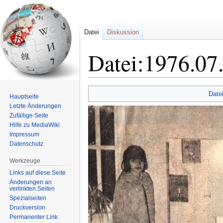
Datei
Diskussion
Datei:1976.07.
Zur
Zur
Date
Hauptseite
Navigation
Suche
Letzte Änderungen
springen
springen
Zufällige Seite
Hilfe zu MediaWiki
Impressum
Datenschutz
Werkzeuge
Links auf diese Seite
Änderungen an
verlinkten Seiten
Spezialseiten
Druckversion
Permanenter Link