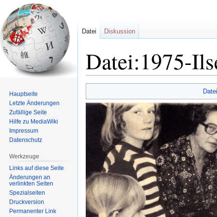
Datei
Diskussion
Datei:1975-Ils
Zur
Zur
Date
Hauptseite
Navigation
Suche
Letzte Änderungen
springen
springen
Zufällige Seite
Hilfe zu MediaWiki
Impressum
Datenschutz
Werkzeuge
Links auf diese Seite
Änderungen an
verlinkten Seiten
Spezialseiten
Druckversion
Permanenter Link