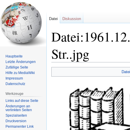
Datei
Diskussion
Datei:1961.12.
Str..jpg
Hauptseite
Letzte Änderungen
Zufällige Seite
Zur
Zur
Date
Hilfe zu MediaWiki
Navigation
Suche
Impressum
springen
springen
Datenschutz
Werkzeuge
Links auf diese Seite
Änderungen an
verlinkten Seiten
Spezialseiten
Druckversion
Permanenter Link