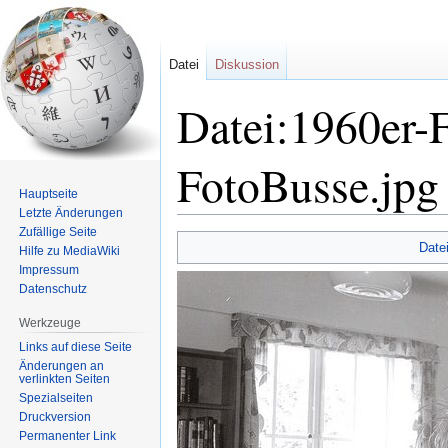
Datei
Diskussion
Datei:1960er-F
FotoBusse.jpg
Hauptseite
Letzte Änderungen
Zufällige Seite
Zur
Zur
Date
Hilfe zu MediaWiki
Navigation
Suche
Impressum
springen
springen
Datenschutz
Werkzeuge
Links auf diese Seite
Änderungen an
verlinkten Seiten
Spezialseiten
Druckversion
Permanenter Link