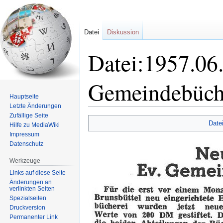
Datei
Diskussion
Datei:1957.06
Gemeindebüche
Hauptseite
Letzte Änderungen
Zufällige Seite
Zur
Zur
Date
Hilfe zu MediaWiki
Navigation
Suche
Impressum
springen
springen
Datenschutz
Werkzeuge
Links auf diese Seite
Änderungen an
verlinkten Seiten
Spezialseiten
Druckversion
Permanenter Link