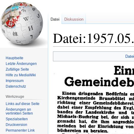
Datei
Diskussion
Datei:1957.05
Zur
Zur
Date
Hauptseite
Navigation
Suche
Letzte Änderungen
springen
springen
Zufällige Seite
Hilfe zu MediaWiki
Impressum
Datenschutz
Werkzeuge
Links auf diese Seite
Änderungen an
verlinkten Seiten
Spezialseiten
Druckversion
Permanenter Link