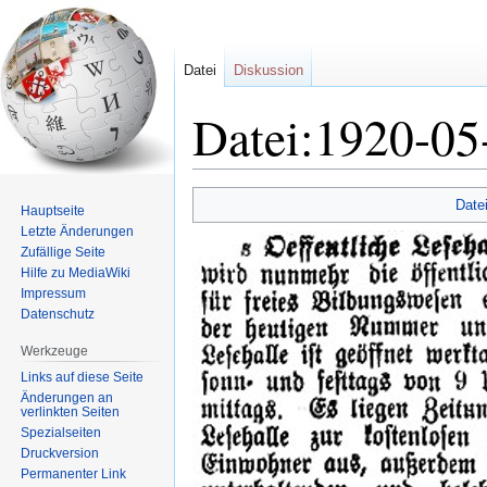
Datei
Diskussion
Datei:1920-05
Zur
Zur
Date
Hauptseite
Navigation
Suche
Letzte Änderungen
springen
springen
Zufällige Seite
Hilfe zu MediaWiki
Impressum
Datenschutz
Werkzeuge
Links auf diese Seite
Änderungen an
verlinkten Seiten
Spezialseiten
Druckversion
Permanenter Link