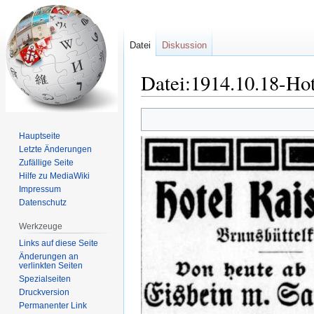
Datei
Diskussion
Datei:1914.10.18-Hot
Zur
Zur
Navigation
Suche
Hauptseite
springen
springen
Letzte Änderungen
Zufällige Seite
Hilfe zu MediaWiki
Impressum
Datenschutz
Werkzeuge
Links auf diese Seite
Änderungen an
verlinkten Seiten
Spezialseiten
Druckversion
Permanenter Link