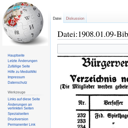
Datei
Diskussion
Datei:1908.01.09-Bib
Zur
Zur
Navigation
Suche
Hauptseite
springen
springen
Letzte Änderungen
Zufällige Seite
Hilfe zu MediaWiki
Impressum
Datenschutz
Werkzeuge
Links auf diese Seite
Änderungen an
verlinkten Seiten
Spezialseiten
Druckversion
Permanenter Link