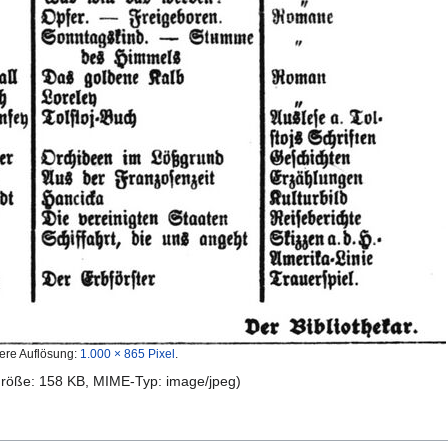
ere Auflösung:
1.000 × 865 Pixel
.
igröße: 158 KB, MIME-Typ:
image/jpeg
)