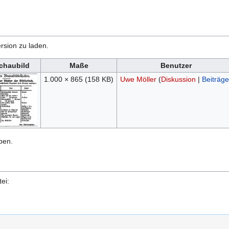
rsion zu laden.
chaubild
Maße
Benutzer
1.000 × 865
(158 KB)
Uwe Möller
(
Diskussion
|
Beiträge
ben.
ei: