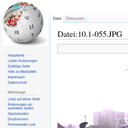
Datei
Diskussion
Datei:10.1-055.JPG
Zur
Zur
Navigation
Suche
Hauptseite
springen
springen
Letzte Änderungen
Zufällige Seite
Hilfe zu MediaWiki
Impressum
Datenschutz
Werkzeuge
Links auf diese Seite
Änderungen an
verlinkten Seiten
Spezialseiten
Druckversion
Permanenter Link