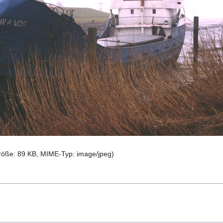
größe: 89 KB, MIME-Typ:
image/jpeg
)