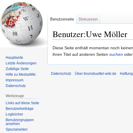
Benutzerseite
Diskussion
Benutzer:Uwe Möller
Zur
Zur
Diese Seite enthält momentan noch keinen T
Navigation
Suche
ihren Titel auf anderen Seiten
suchen
oder
Hauptseite
springen
springen
Letzte Änderungen
Zufällige Seite
Datenschutz
Über brunsbuettel-wiki.de
Haftung
Hilfe zu MediaWiki
Impressum
Datenschutz
Werkzeuge
Links auf diese Seite
Benutzerbeiträge
Logbücher
Benutzergruppen
ansehen
Spezialseiten